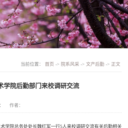
当前位置：
首页
->
院系风采
->
文产后勤
->
正文
术学院后勤部门来校调研交流
：
作者：
术学院总务处处长魏红军一行5人来校调研交流有关后勤相关