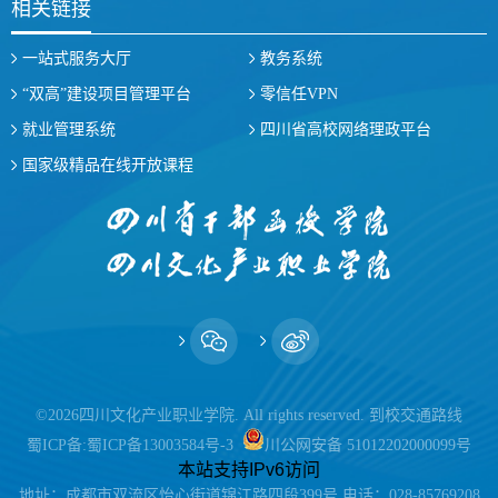
相关链接
一站式服务大厅
教务系统
“双高”建设项目管理平台
零信任VPN
就业管理系统
四川省高校网络理政平台
国家级精品在线开放课程
©2026四川文化产业职业学院. All rights reserved.
到校交通路线
蜀ICP备:
蜀ICP备13003584号-3
川公网安备 51012202000099号
本站支持IPv6访问
地址：成都市双流区怡心街道锦江路四段399号 电话：028-85769208