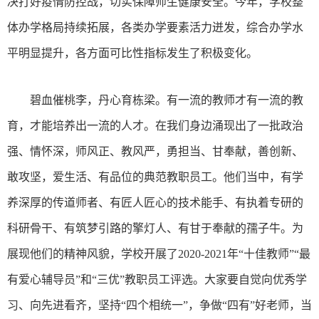
决打好疫情防控战，切实保障师生健康安全。今年，学校整
体办学格局持续拓展，各类办学要素活力迸发，综合办学水
平明显提升，各方面可比性指标发生了积极变化。
碧血催桃李，丹心育栋梁。有一流的教师才有一流的教
育，才能培养出一流的人才。在我们身边涌现出了一批政治
强、情怀深，师风正、教风严，勇担当、甘奉献，善创新、
敢攻坚，爱生活、有品位的典范教职员工。他们当中，有学
养深厚的传道师者、有匠人匠心的技术能手、有执着专研的
科研骨干、有筑梦引路的擎灯人、有甘于奉献的孺子牛。为
展现他们的精神风貌，学校开展了2020-2021年“十佳教师”“最
有爱心辅导员”和“三优”教职员工评选。大家要自觉向优秀学
习、向先进看齐，坚持“四个相统一”，争做“四有”好老师，当