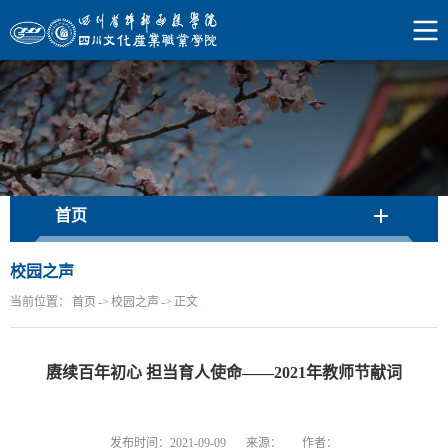
首页
校园之声
当前位置：
首页
->
校园之声
->
正文
赓续百年初心 担当育人使命——2021年教师节献词
发布时间：2021-09-09
来源：
作者：