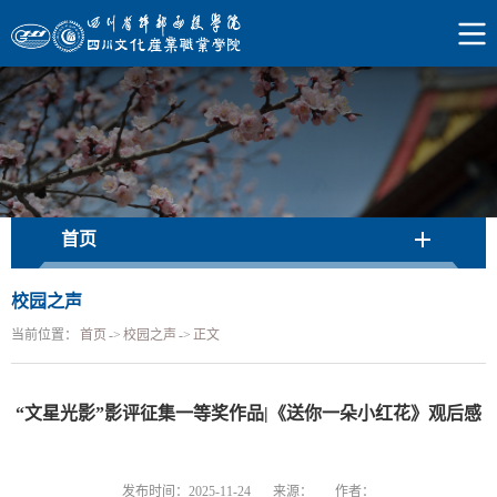
首页
校园之声
当前位置：
首页
->
校园之声
->
正文
“文星光影”影评征集一等奖作品|《送你一朵小红花》观后感
发布时间：2025-11-24
来源：
作者：